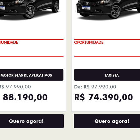
LHES
+ DETA