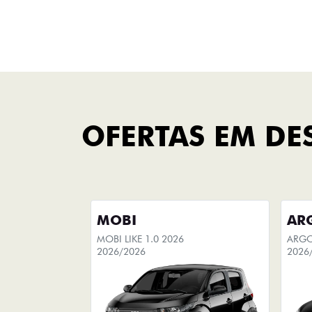
Fastback Hybrid
FINANCIAMENTO
FAÇA UMA SIMULAÇÃO
Você pode escolher seu
carro
novo e simular sua compra, com
opção de adicionar seu carro
usado na simulação do
financiamento.