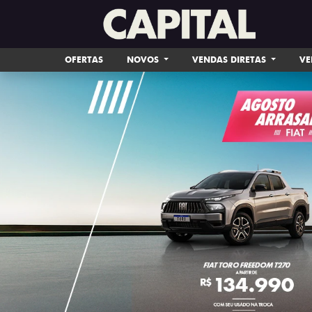
OFERTAS
NOVOS
VENDAS DIRETAS
VE
templates.template-01.components.carousel.tex