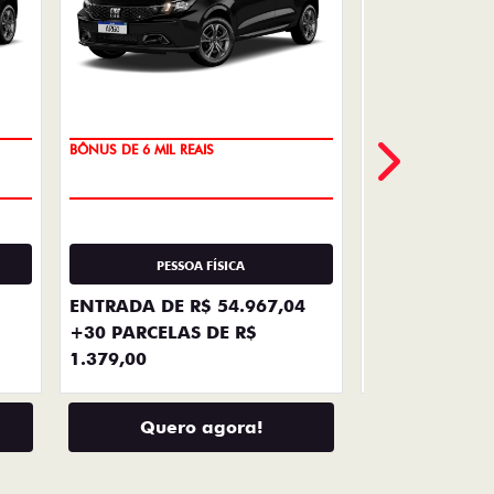
VENDAS
DIRETAS
Descubra as melhores soluções e
descontos em um novo Fiat para
empresas, produtores rurais,
taxistas e outras categorias de
negócios.
LHES