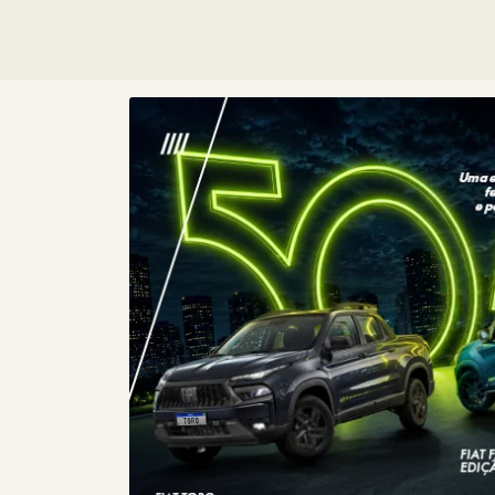
Consórcio
Fiat
Com o Consórcio Fiat, você pode
conquistar seu carro zero com
planos sem entrada e parcelas
sem juros, além de toda a
confiança que a Fiat oferece.
+ DETA