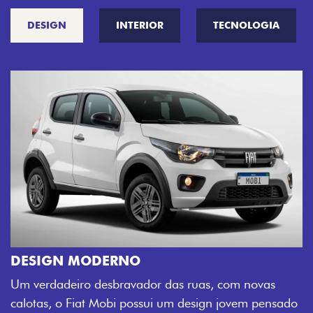
DESIGN
INTERIOR
TECNOLOGIA
CINCO OPÇÕES DE CORES
O Fiat Mobi tem sempre uma opção de cor que é 
sua cara. Escolha entre o Preto Vulcano, Vermelho
vas
Montecarlo, Branco Banchisa, Prata Bari e Cinza
pensado
Silverstone.