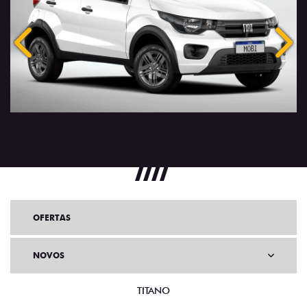
Anterior
Próx
OFERTAS
NOVOS
TITANO