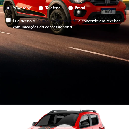
Preferência de contato:
Whatsapp
Telefone
Email
Li e aceito a
Política de Privacidade
e concordo em receber
comunicações da concessionária.
ENTRAR EM CONTATO
VISUALIZE O
VEÍCULO EM
360°