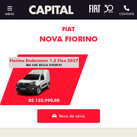
MENU
CONTATO
FIAT
NOVA FIORINO
Fiorino Endurance 1.3 Flex 2027
MA CHE BELLA OFERTA!
R$ 132.990,00
Itens de série