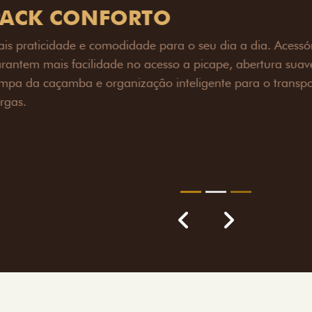
PACK OFF-R
Prepare sua picape para q
engate de reboque para at
lamas e overbumper, ofer
proteção extra para a carr
para enfrentar qualquer te
Próximo
Previous
Next
Pack tecnolog