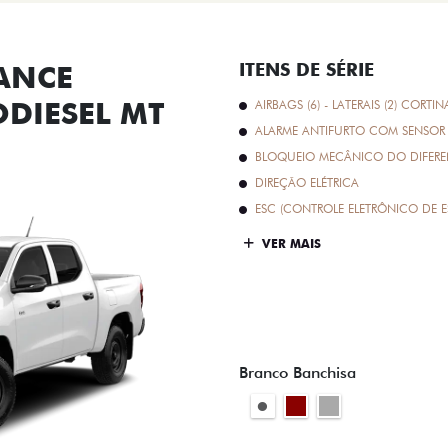
ANCE
ITENS DE SÉRIE
ODIESEL MT
AIRBAGS (6) - LATERAIS (2) CORTIN
ALARME ANTIFURTO COM SENSOR 
BLOQUEIO MECÂNICO DO DIFEREN
DIREÇÃO ELÉTRICA
ESC (CONTROLE ELETRÔNICO DE E
VER MAIS
Branco Banchisa