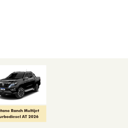
itano Ranch Multijet
urbodiesel AT 2026