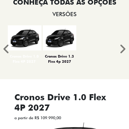
VERSÕES
Anterior
P
Cronos Drive 1.0
Cronos Drive 1.3
Flex 4P 2027
Flex 4p 2027
Cronos Drive 1.0 Flex
4P 2027
a partir de R$ 109.990,00