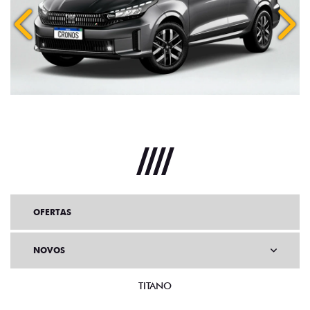
Anterior
Próx
OFERTAS
NOVOS
TITANO