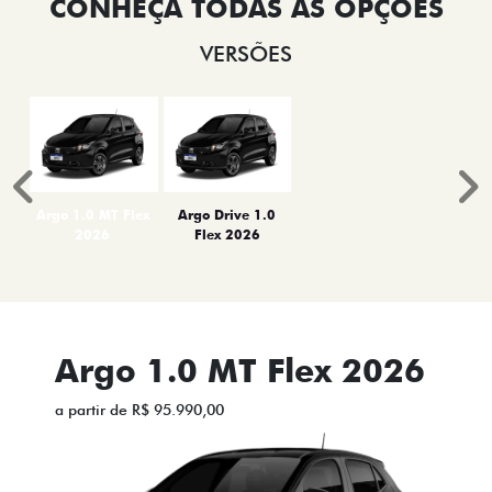
VERSÕES
Anterior
P
Argo 1.0 MT Flex
Argo Drive 1.0
2026
Flex 2026
Argo 1.0 MT Flex 2026
a partir de R$ 95.990,00