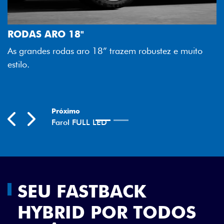
FAROL FULL LED
Tecnologia dos faróis total
melhor luminosidade, maior 
” trazem robustez e muito
economia para você.
Previous
Next
SEU FASTBACK
HYBRID POR TODOS