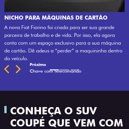
CHAVE COM TELE
Agora, a chave da sua n
ÁQUINAS DE CARTÃO
veículo também à distâ
foi criada para ser sua grande
fechadura. São detalhe
 e de vida. Por isso, ela agora
mais fluidez para o seu 
o exclusivo para a sua máquina
Previous
Next
s a “perder” a maquininha dentro
CONHEÇA O SUV
COUPÉ QUE VEM COM