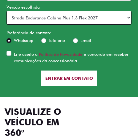
Versão escolhida
Preferência de contato:
Whatsapp
Telefone
Email
Li e aceito a
Política de Privacidade
e concordo em receber
comunicações da concessionária.
ENTRAR EM CONTATO
VISUALIZE O
VEÍCULO EM
360°