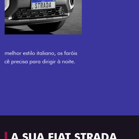
O VERDADEIRO 5 LUGARES E 4
PORTAS
Todo mundo pode viajar confortável na Fiat Strada,
que conta com cabine dupla de 5 lugares e 4 portas.
Próximo
Previous
Next
Espaço e conforto
A SUA FIAT STRADA