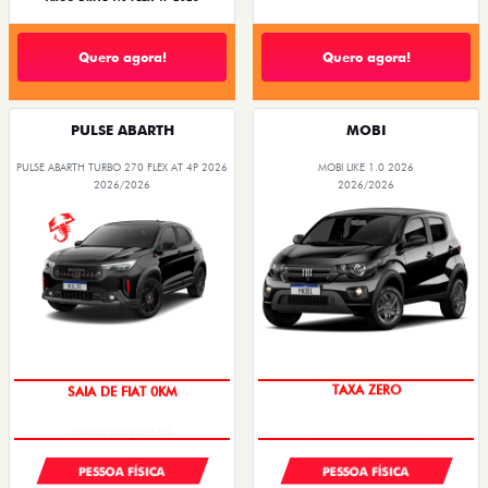
Quero agora!
Quero agora!
PULSE ABARTH
MOBI
PULSE ABARTH TURBO 270 FLEX AT 4P 2026
MOBI LIKE 1.0 2026
2026/2026
2026/2026
SAIA DE FIAT 0KM
TAXA ZERO
PESSOA FÍSICA
PESSOA FÍSICA