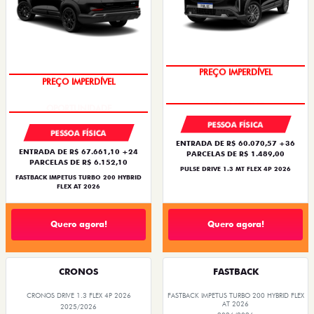
PREÇO IMPERDÍVEL
PREÇO IMPERDÍVEL
PESSOA FÍSICA
PESSOA FÍSICA
ENTRADA DE R$ 60.070,57 +36
ENTRADA DE R$ 67.661,10 +24
PARCELAS DE R$ 1.489,00
PARCELAS DE R$ 6.152,10
PULSE DRIVE 1.3 MT FLEX 4P 2026
FASTBACK IMPETUS TURBO 200 HYBRID
FLEX AT 2026
Quero agora!
Quero agora!
CRONOS
FASTBACK
CRONOS DRIVE 1.3 FLEX 4P 2026
FASTBACK IMPETUS TURBO 200 HYBRID FLEX
AT 2026
2025/2026