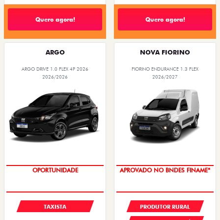
Quero agora!
Quero agora!
ARGO
NOVA FIORINO
ARGO DRIVE 1.0 FLEX 4P 2026
FIORINO ENDURANCE 1.3 FLEX
2026/2026
2026/2027
OPORTUNIDADE
APROVADO NO BNDES FINAME*
TAXISTA
PRODUTOR RURAL