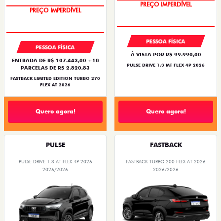
PREÇO IMPERDÍVEL
PREÇO IMPERDÍVEL
PESSOA FÍSICA
PESSOA FÍSICA
À VISTA POR R$ 99.990,00
ENTRADA DE R$ 107.443,00 +18
PULSE DRIVE 1.3 MT FLEX 4P 2026
PARCELAS DE R$ 2.820,83
FASTBACK LIMITED EDITION TURBO 270
FLEX AT 2026
Quero agora!
Quero agora!
PULSE
FASTBACK
PULSE DRIVE 1.3 AT FLEX 4P 2026
FASTBACK TURBO 200 FLEX AT 2026
2026/2026
2026/2026