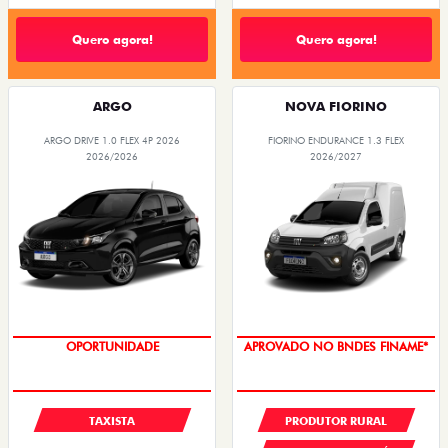
Quero agora!
Quero agora!
ARGO
NOVA FIORINO
ARGO DRIVE 1.0 FLEX 4P 2026
FIORINO ENDURANCE 1.3 FLEX
2026/2026
2026/2027
OPORTUNIDADE
APROVADO NO BNDES FINAME*
TAXISTA
PRODUTOR RURAL