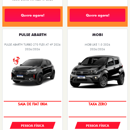
Quero agora!
Quero agora!
PULSE ABARTH
MOBI
PULSE ABARTH TURBO 270 FLEX AT 4P 2026
MOBI LIKE 1.0 2026
2026/2026
2026/2026
SAIA DE FIAT 0KM
TAXA ZERO
PESSOA FÍSICA
PESSOA FÍSICA