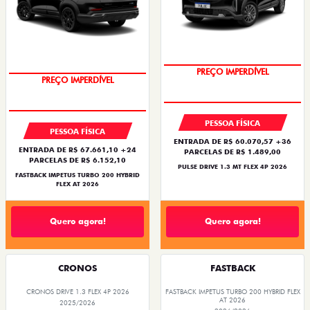
PREÇO IMPERDÍVEL
PREÇO IMPERDÍVEL
PESSOA FÍSICA
PESSOA FÍSICA
ENTRADA DE R$ 60.070,57 +36
ENTRADA DE R$ 67.661,10 +24
PARCELAS DE R$ 1.489,00
PARCELAS DE R$ 6.152,10
PULSE DRIVE 1.3 MT FLEX 4P 2026
FASTBACK IMPETUS TURBO 200 HYBRID
FLEX AT 2026
Quero agora!
Quero agora!
CRONOS
FASTBACK
CRONOS DRIVE 1.3 FLEX 4P 2026
FASTBACK IMPETUS TURBO 200 HYBRID FLEX
AT 2026
2025/2026