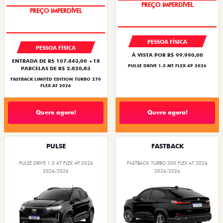
PREÇO IMPERDÍVEL
PREÇO IMPERDÍVEL
PESSOA FÍSICA
PESSOA FÍSICA
À VISTA POR R$ 99.990,00
ENTRADA DE R$ 107.443,00 +18
PULSE DRIVE 1.3 MT FLEX 4P 2026
PARCELAS DE R$ 2.820,83
FASTBACK LIMITED EDITION TURBO 270
FLEX AT 2026
Quero agora!
Quero agora!
PULSE
FASTBACK
PULSE DRIVE 1.3 AT FLEX 4P 2026
FASTBACK TURBO 200 FLEX AT 2026
2026/2026
2026/2026