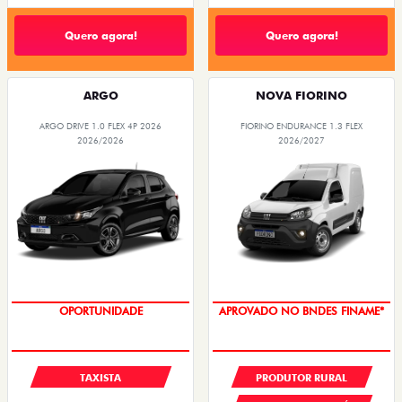
Quero agora!
Quero agora!
ARGO
NOVA FIORINO
ARGO DRIVE 1.0 FLEX 4P 2026
FIORINO ENDURANCE 1.3 FLEX
2026/2026
2026/2027
OPORTUNIDADE
APROVADO NO BNDES FINAME*
TAXISTA
PRODUTOR RURAL