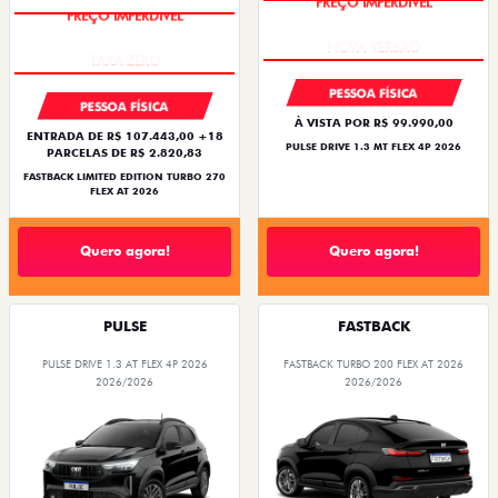
PREÇO IMPERDÍVEL
PREÇO IMPERDÍVEL
PESSOA FÍSICA
PESSOA FÍSICA
À VISTA POR R$ 99.990,00
ENTRADA DE R$ 107.443,00 +18
PULSE DRIVE 1.3 MT FLEX 4P 2026
PARCELAS DE R$ 2.820,83
FASTBACK LIMITED EDITION TURBO 270
FLEX AT 2026
Quero agora!
Quero agora!
PULSE
FASTBACK
PULSE DRIVE 1.3 AT FLEX 4P 2026
FASTBACK TURBO 200 FLEX AT 2026
2026/2026
2026/2026