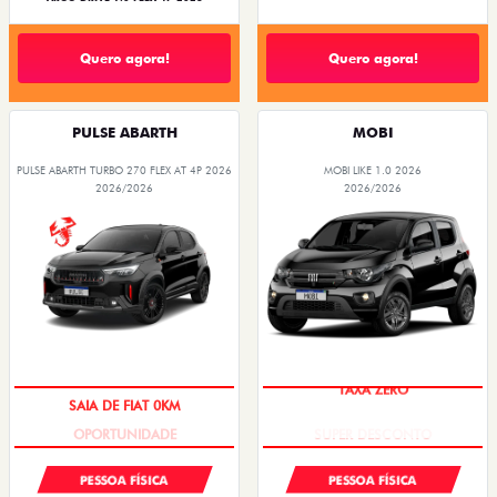
Quero agora!
Quero agora!
PULSE ABARTH
MOBI
PULSE ABARTH TURBO 270 FLEX AT 4P 2026
MOBI LIKE 1.0 2026
2026/2026
2026/2026
SAIA DE FIAT 0KM
TAXA ZERO
PESSOA FÍSICA
PESSOA FÍSICA