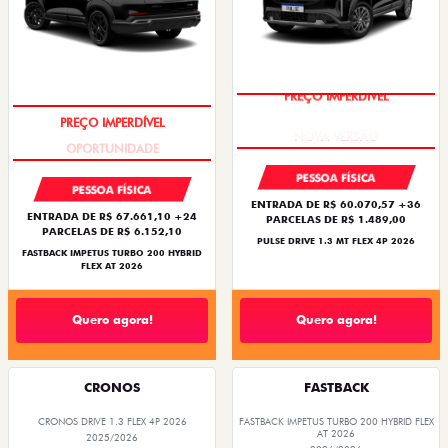
PREÇO IMPERDÍVEL
PREÇO IMPERDÍVEL
PESSOA FÍSICA
PESSOA FÍSICA
ENTRADA DE R$ 60.070,57 +36
ENTRADA DE R$ 67.661,10 +24
PARCELAS DE R$ 1.489,00
PARCELAS DE R$ 6.152,10
PULSE DRIVE 1.3 MT FLEX 4P 2026
FASTBACK IMPETUS TURBO 200 HYBRID
FLEX AT 2026
Quero agora!
Quero agora!
CRONOS
FASTBACK
CRONOS DRIVE 1.3 FLEX 4P 2026
FASTBACK IMPETUS TURBO 200 HYBRID FLEX
AT 2026
2025/2026