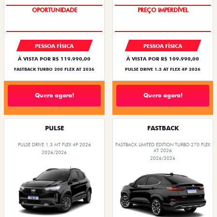
OPORTUNIDADE
O SUV AUTOMÁTICO MAIS
BARATO DO BRASIL
PESSOA FÍSICA
PESSOA FÍSICA
À VISTA POR R$ 119.990,00
À VISTA POR R$ 109.990,00
FASTBACK TURBO 200 FLEX AT 2026
PULSE DRIVE 1.3 AT FLEX 4P 2026
Quero agora!
Quero agora!
PULSE
FASTBACK
PULSE DRIVE 1.3 MT FLEX 4P 2026
FASTBACK LIMITED EDITION TURBO 270 FLEX
AT 2026
2026/2026
2026/2026