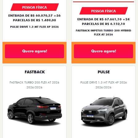
PESSOA FÍSICA
PESSOA FÍSICA
ENTRADA DE R$ 60.070,57 +36
ENTRADA DE R$ 67.661,10 +24
PARCELAS DE R$ 1.489,00
PARCELAS DE R$ 6.152,10
PULSE DRIVE 1.3 MT FLEX 4P 2026
FASTBACK IMPETUS TURBO 200 HYBRID
FLEX AT 2026
Quero agora!
Quero agora!
FASTBACK
PULSE
FASTBACK TURBO 200 FLEX AT 2026
PULSE DRIVE 1.3 MT FLEX 4P 2026
2026/2026
2026/2026