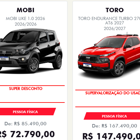
MOBI
TORO
MOBI LIKE 1.0 2026
TORO ENDURANCE TURBO 270
AT6 2027
2026/2026
2026/2027
TAXA ZERO
COM USADO NA TROCA
SUPER DESCONTO
SUPERVALORIZAÇÃO DO USA
PESSOA FÍSICA
PESSOA FÍSICA
De: R$ 85.490,00
De: R$ 167.490,00
R$ 72.790,00
R$ 147.490,