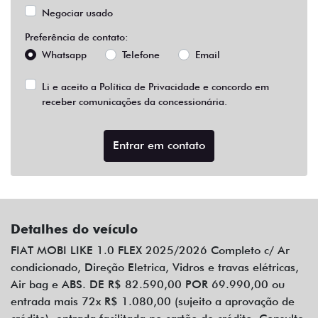
Detalhes do veículo
FIAT MOBI LIKE 1.0 FLEX 2025/2026 Completo c/ Ar
condicionado, Direção Eletrica, Vidros e travas elétricas,
Air bag e ABS. DE R$ 82.590,00 POR 69.990,00 ou
entrada mais 72x R$ 1.080,00 (sujeito a aprovação de
crédito). entrada facilitada no cartão de crédito. Consulte
taxas financeiras cobradas. Oferta valida para pedido de
fabrica apenas com CPF (fale com um de nossos
consultores e consulte disponibilidade). Promoção válida
até 05 de Fevereiro de 2026 ou enquanto durar o
estoque. Veiculo 2025/2026 Pintura sólida preta.
Imagens meramente ilustrativas. *Reservamo-nos o
direito de corrigir possíveis erros de digitação neste
anúncio*
Opcionais
Air Bag