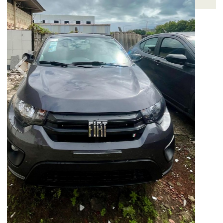
Câmbio
Combustível
Manual
Flex
Quilometragem
Ano/Modelo
0km
2025/2026
Cor
Preto