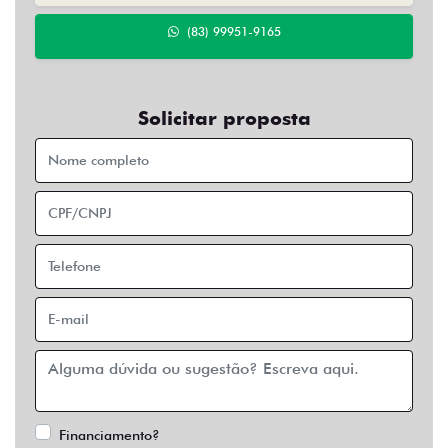
Financiamento?
Negociar usado
Preferência de contato:
Whatsapp
Telefone
Email
Li e aceito a
Política de Privacidade
e concordo em
receber comunicações da concessionária.
Entrar em contato