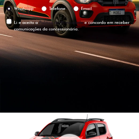
Preferência de contato:
Whatsapp
Telefone
Email
Li e aceito a
Política de Privacidade
e concordo em receber
comunicações da concessionária.
ENTRAR EM CONTATO
VISUALIZE O
VEÍCULO EM
360°