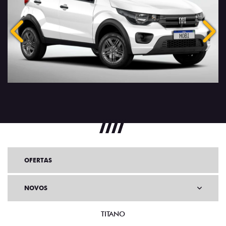
Anterior
Próx
OFERTAS
NOVOS
TITANO