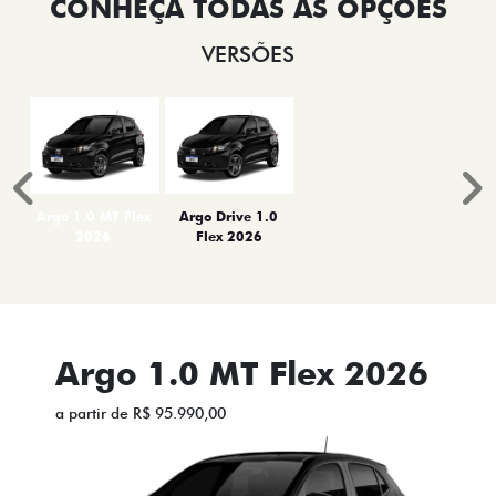
VERSÕES
Anterior
P
Argo 1.0 MT Flex
Argo Drive 1.0
2026
Flex 2026
Argo 1.0 MT Flex 2026
a partir de R$ 95.990,00