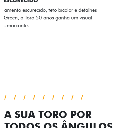
ADESIVOS ESTILIZADOS
Os adesivos aplicados no capô e nas laterais
reforçam a identidade única dessa edição para lá de
comemorativa.
Próximo
Previous
Next
Tecnologia de série
A SUA TORO POR
TODOS OS ÂNGULOS