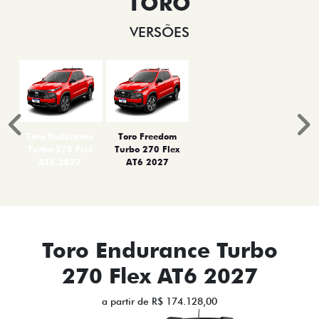
TORO
VERSÕES
Anterior
P
Toro Endurance
Toro Freedom
Turbo 270 Flex
Turbo 270 Flex
AT6 2027
AT6 2027
Toro Endurance Turbo
270 Flex AT6 2027
a partir de R$ 174.128,00