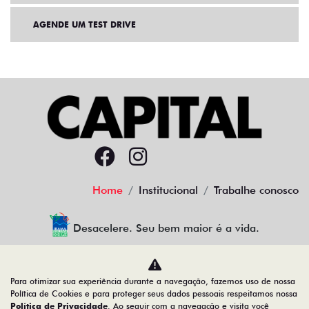
AGENDE UM TEST DRIVE
Home
Institucional
Trabalhe conosco
Desacelere. Seu bem maior é a vida.
Para otimizar sua experiência durante a navegação, fazemos uso de nossa
CAPITAL DISTRIBUIDORA DE VEICULOS LTDA
Política de Cookies e para proteger seus dados pessoais respeitamos nossa
Política de Privacidade
. Ao seguir com a navegação e visita você
01.602.072/0001-71