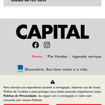
AGENDE UM TEST DRIVE
Home
Pós Vendas
Agendar serviços
Desacelere. Seu bem maior é a vida.
Para otimizar sua experiência durante a navegação, fazemos uso de nossa
CAPITAL DISTRIBUIDORA DE VEICULOS LTDA
Política de Cookies e para proteger seus dados pessoais respeitamos nossa
Política de Privacidade
. Ao seguir com a navegação e visita você
01.602.072/0001-71
concorda com nossas Políticas.