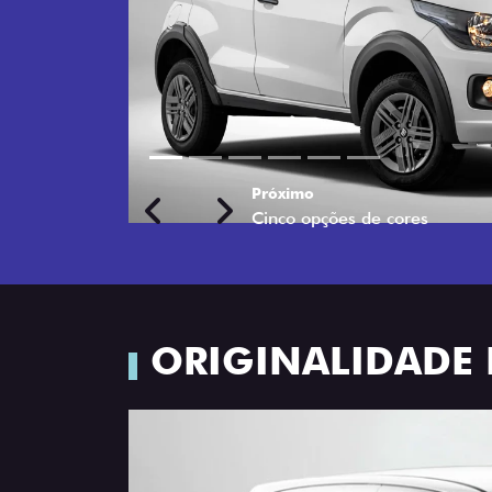
Próximo
Previous
Next
Rodas de liga leve
ORIGINALIDADE 