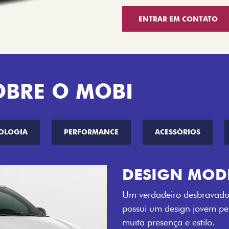
ENTRAR EM CONTATO
OBRE O MOBI
OLOGIA
PERFORMANCE
ACESSÓRIOS
CINCO OPÇÕE
O Fiat Mobi tem sempre um
entre o Preto Vulcano, Ver
Bari e Cinza Silverstone.