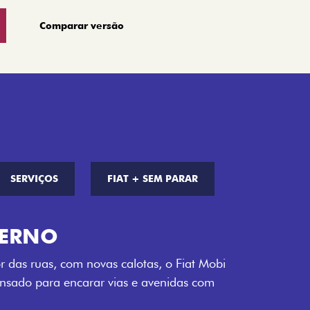
Comparar versão
SERVIÇOS
FIAT + SEM PARAR
S DE CORES
a opção de cor que é a sua cara. Escolha
melho Montecarlo, Branco Banchisa, Prata