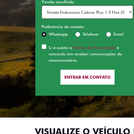
Versão escolhida
Preferência de contato:
Whatsapp
Telefone
Email
Li e aceito a
Política de Privacidade
e
concordo em receber comunicações da
concessionária.
ENTRAR EM CONTATO
VISUALIZE O VEÍCULO 