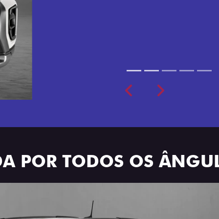
cabine dupla de 5 lugares 
Previous
Next
ADA POR TODOS OS ÂNGU