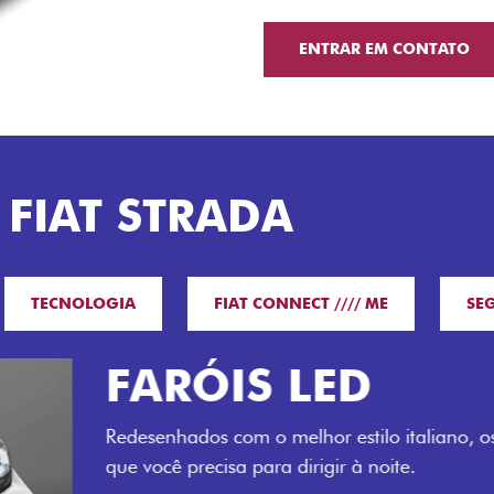
ENTRAR EM CONTATO
 FIAT STRADA
TECNOLOGIA
FIAT CONNECT //// ME
SE
O VERDAD
LUGARES 
Todo mundo pode viajar co