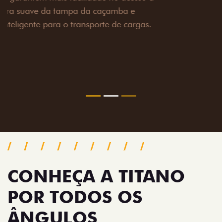
toneladas, alargadores de para-lamas e overbumper,
oferecendo mais capacidade de reboque, proteção
extra para a carroceria e um visual ainda mais
imponente para enfrentar qualquer terreno com
confiança.
Próximo
Previous
Next
Pack tecnologia
CONHEÇA A TITANO
POR TODOS OS
ÂNGULOS