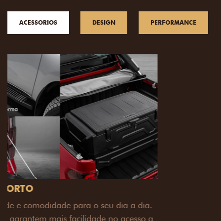
ACESSORIOS
DESIGN
PERFORMANCE
PACK OFF-ROAD
Prepare sua picape para qualquer desafio. O Pack
off-road combina engate de reboque para até 3,5