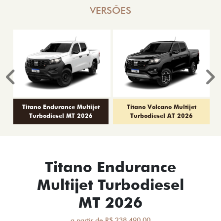
VERSÕES
Anterior
P
Titano Endurance Multijet
Titano Volcano Multijet
Turbodiesel MT 2026
Turbodiesel AT 2026
Titano Endurance
Multijet Turbodiesel
MT 2026
a partir de R$ 238.490,00