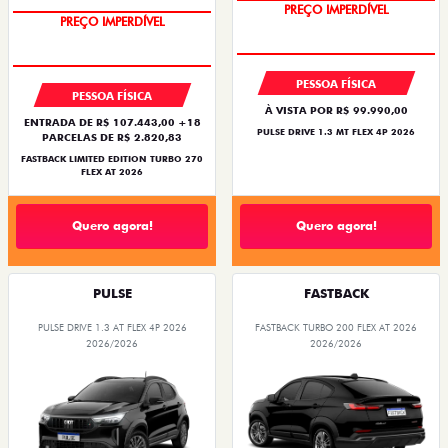
OPORTUNIDADE
COM USADO NA TROCA
PESSOA FÍSICA
PESSOA FÍSICA
À VISTA POR R$ 99.990,00
ENTRADA DE R$ 107.443,00 +18
PULSE DRIVE 1.3 MT FLEX 4P 2026
PARCELAS DE R$ 2.820,83
FASTBACK LIMITED EDITION TURBO 270
FLEX AT 2026
Quero agora!
Quero agora!
PULSE
FASTBACK
PULSE DRIVE 1.3 AT FLEX 4P 2026
FASTBACK TURBO 200 FLEX AT 2026
2026/2026
2026/2026