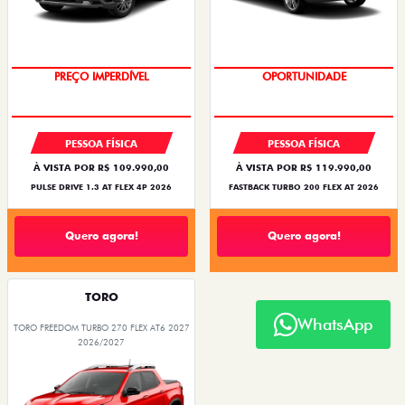
O SUV AUTOMÁTICO MAIS
OPORTUNIDADE
BARATO DO BRASIL
PESSOA FÍSICA
PESSOA FÍSICA
À VISTA POR R$ 109.990,00
À VISTA POR R$ 119.990,00
PULSE DRIVE 1.3 AT FLEX 4P 2026
FASTBACK TURBO 200 FLEX AT 2026
Quero agora!
Quero agora!
TORO
WhatsApp
TORO FREEDOM TURBO 270 FLEX AT6 2027
2026/2027