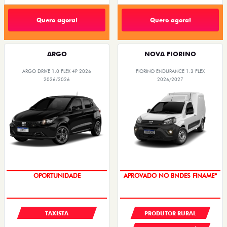
Quero agora!
Quero agora!
ARGO
NOVA FIORINO
ARGO DRIVE 1.0 FLEX 4P 2026
FIORINO ENDURANCE 1.3 FLEX
2026/2026
2026/2027
OPORTUNIDADE
APROVADO NO BNDES FINAME*
TAXISTA
PRODUTOR RURAL