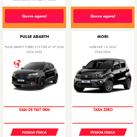
Quero agora!
Quero agora!
PULSE ABARTH
MOBI
PULSE ABARTH TURBO 270 FLEX AT 4P 2026
MOBI LIKE 1.0 2026
2026/2026
2026/2026
OPORTUNIDADE
PREÇO IMPERDÍVEL
PESSOA FÍSICA
PESSOA FÍSICA