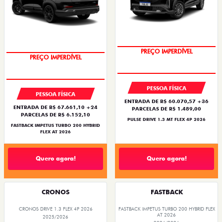
OPORTUNIDADE
OPORTUNIDADE
PESSOA FÍSICA
PESSOA FÍSICA
ENTRADA DE R$ 60.070,57 +36
ENTRADA DE R$ 67.661,10 +24
PARCELAS DE R$ 1.489,00
PARCELAS DE R$ 6.152,10
PULSE DRIVE 1.3 MT FLEX 4P 2026
FASTBACK IMPETUS TURBO 200 HYBRID
FLEX AT 2026
Quero agora!
Quero agora!
CRONOS
FASTBACK
CRONOS DRIVE 1.3 FLEX 4P 2026
FASTBACK IMPETUS TURBO 200 HYBRID FLEX
AT 2026
2025/2026