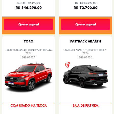
De: R$ 162.490,00
De: R$ 85.490,00
R$ 146.290,00
R$ 72.790,00
Quero agora!
Quero agora!
TORO
FASTBACK ABARTH
TORO ENDURANCE TURBO 270 FLEX AT6
FASTBACK ABARTH TURBO 270 FLEX AT
2027
2026
2026/2027
2026/2026
OPORTUNIDADE
PREÇO IMPERDÍVEL