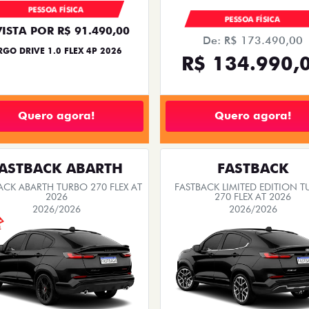
PESSOA FÍSICA
PESSOA FÍSICA
VISTA POR R$ 91.490,00
De: R$ 173.490,00
RGO DRIVE 1.0 FLEX 4P 2026
R$ 134.990,
Quero agora!
Quero agora!
ASTBACK ABARTH
FASTBACK
ACK ABARTH TURBO 270 FLEX AT
FASTBACK LIMITED EDITION 
2026
270 FLEX AT 2026
2026/2026
2026/2026