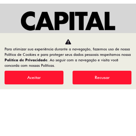
Para otimizar sua experiência durante a navegação, fazemos uso de nossa
Home
Ofertas
Política de Cookies e para proteger seus dados pessoais respeitamos nossa
FASTBACK IMPETUS TURBO 200 MHEV AT FLEX
Política de Privacidade
. Ao seguir com a navegação e visita você
concorda com nossas Políticas.
T200
Aceitar
Recusar
Desacelere. Seu bem maior é a vida.
CAPITAL DISTRIBUIDORA DE VEICULOS LTDA
01.602.072/0001-71