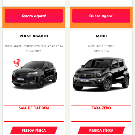
Quero agora!
Quero agora!
PULSE ABARTH
MOBI
PULSE ABARTH TURBO 270 FLEX AT 4P 2026
MOBI LIKE 1.0 2026
2026/2026
2026/2026
SAIA DE FIAT 0KM
TAXA ZERO
PESSOA FÍSICA
PESSOA FÍSICA