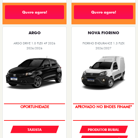
Quero agora!
Quero agora!
ARGO
NOVA FIORINO
ARGO DRIVE 1.0 FLEX 4P 2026
FIORINO ENDURANCE 1.3 FLEX
2026/2026
2026/2027
OPORTUNIDADE
APROVADO NO BNDES FINAME*
TAXISTA
PRODUTOR RURAL