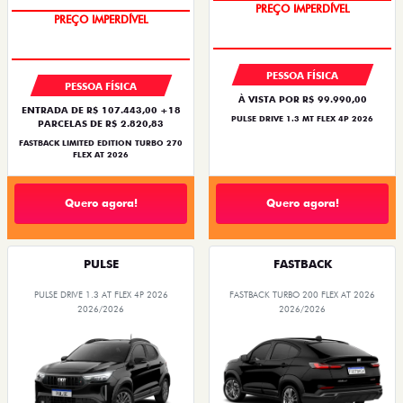
PREÇO IMPERDÍVEL
PREÇO IMPERDÍVEL
PESSOA FÍSICA
PESSOA FÍSICA
À VISTA POR R$ 99.990,00
ENTRADA DE R$ 107.443,00 +18
PULSE DRIVE 1.3 MT FLEX 4P 2026
PARCELAS DE R$ 2.820,83
FASTBACK LIMITED EDITION TURBO 270
FLEX AT 2026
Quero agora!
Quero agora!
PULSE
FASTBACK
PULSE DRIVE 1.3 AT FLEX 4P 2026
FASTBACK TURBO 200 FLEX AT 2026
2026/2026
2026/2026