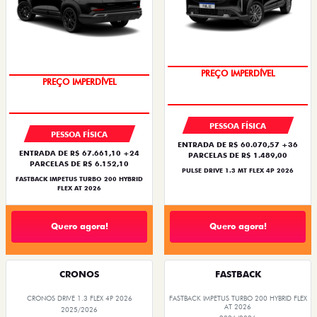
PREÇO IMPERDÍVEL
PREÇO IMPERDÍVEL
PESSOA FÍSICA
PESSOA FÍSICA
ENTRADA DE R$ 60.070,57 +36
ENTRADA DE R$ 67.661,10 +24
PARCELAS DE R$ 1.489,00
PARCELAS DE R$ 6.152,10
PULSE DRIVE 1.3 MT FLEX 4P 2026
FASTBACK IMPETUS TURBO 200 HYBRID
FLEX AT 2026
Quero agora!
Quero agora!
CRONOS
FASTBACK
CRONOS DRIVE 1.3 FLEX 4P 2026
FASTBACK IMPETUS TURBO 200 HYBRID FLEX
AT 2026
2025/2026