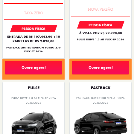
PREÇO IMPERDÍVEL
PREÇO IMPERDÍVEL
PESSOA FÍSICA
PESSOA FÍSICA
À VISTA POR R$ 99.990,00
ENTRADA DE R$ 107.443,00 +18
PULSE DRIVE 1.3 MT FLEX 4P 2026
PARCELAS DE R$ 2.820,83
FASTBACK LIMITED EDITION TURBO 270
FLEX AT 2026
Quero agora!
Quero agora!
PULSE
FASTBACK
PULSE DRIVE 1.3 AT FLEX 4P 2026
FASTBACK TURBO 200 FLEX AT 2026
2026/2026
2026/2026