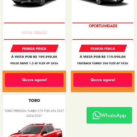
PREÇO IMPERDÍVEL
OPORTUNIDADE
PESSOA FÍSICA
PESSOA FÍSICA
À VISTA POR R$ 109.990,00
À VISTA POR R$ 119.990,00
PULSE DRIVE 1.3 AT FLEX 4P 2026
FASTBACK TURBO 200 FLEX AT 2026
Quero agora!
Quero agora!
TORO
TORO FREEDOM TURBO 270 FLEX AT6 2027
WhatsApp
2026/2027