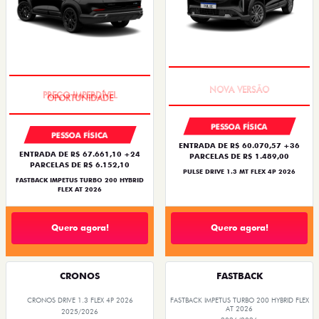
PREÇO IMPERDÍVEL
PREÇO IMPERDÍVEL
PESSOA FÍSICA
PESSOA FÍSICA
ENTRADA DE R$ 60.070,57 +36
ENTRADA DE R$ 67.661,10 +24
PARCELAS DE R$ 1.489,00
PARCELAS DE R$ 6.152,10
PULSE DRIVE 1.3 MT FLEX 4P 2026
FASTBACK IMPETUS TURBO 200 HYBRID
FLEX AT 2026
Quero agora!
Quero agora!
CRONOS
FASTBACK
CRONOS DRIVE 1.3 FLEX 4P 2026
FASTBACK IMPETUS TURBO 200 HYBRID FLEX
AT 2026
2025/2026