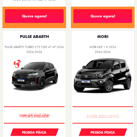
Quero agora!
Quero agora!
PULSE ABARTH
MOBI
PULSE ABARTH TURBO 270 FLEX AT 4P 2026
MOBI LIKE 1.0 2026
2026/2026
2026/2026
SAIA DE FIAT 0KM
TAXA ZERO
PESSOA FÍSICA
PESSOA FÍSICA