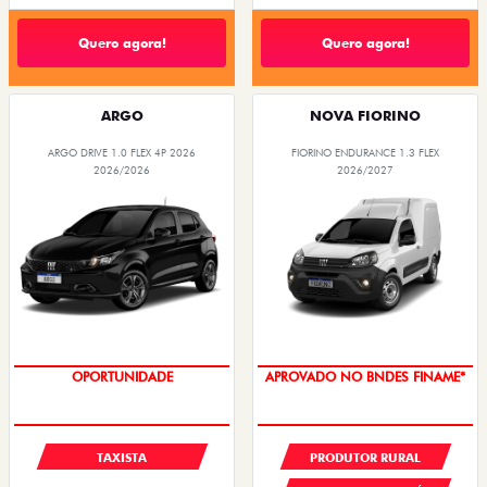
Quero agora!
Quero agora!
ARGO
NOVA FIORINO
ARGO DRIVE 1.0 FLEX 4P 2026
FIORINO ENDURANCE 1.3 FLEX
2026/2026
2026/2027
OPORTUNIDADE
APROVADO NO BNDES FINAME*
TAXISTA
PRODUTOR RURAL